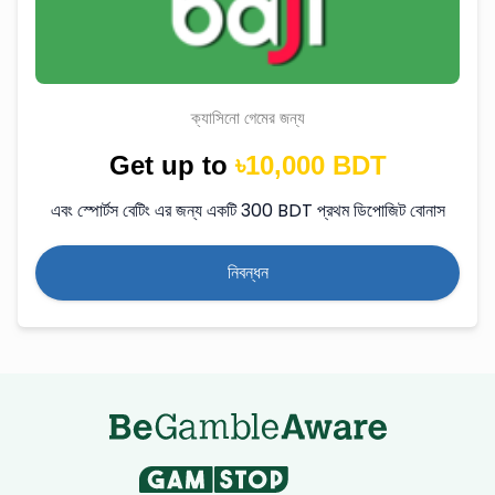
ক্যাসিনো গেমের জন্য
Get up to
৳10,000 BDT
এবং স্পোর্টস বেটিং এর জন্য একটি 300 BDT প্রথম ডিপোজিট বোনাস
নিবন্ধন