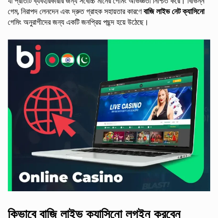
যা প্রতিটি ব্যবহারকারীর জন্য সর্বোচ্চ মানের গেমিং অভিজ্ঞতা নিশ্চিত করে। বিভিন্ন
গেম, নিরাপদ লেনদেন এবং দ্রুত গ্রাহক সহায়তার কারণে
বাজি লাইভ নেট ক্যাসিনো
গেমিং অনুরাগীদের জন্য একটি জনপ্রিয় পছন্দ হয়ে উঠেছে।
কিভাবে বাজি লাইভ ক্যাসিনো লগইন করবেন