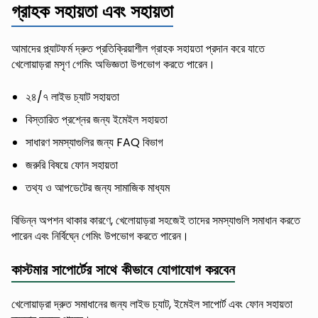
গ্রাহক সহায়তা এবং সহায়তা
আমাদের প্ল্যাটফর্ম দ্রুত প্রতিক্রিয়াশীল গ্রাহক সহায়তা প্রদান করে যাতে
খেলোয়াড়রা মসৃণ গেমিং অভিজ্ঞতা উপভোগ করতে পারেন।
২৪/৭ লাইভ চ্যাট সহায়তা
বিস্তারিত প্রশ্নের জন্য ইমেইল সহায়তা
সাধারণ সমস্যাগুলির জন্য FAQ বিভাগ
জরুরি বিষয়ে ফোন সহায়তা
তথ্য ও আপডেটের জন্য সামাজিক মাধ্যম
বিভিন্ন অপশন থাকার কারণে, খেলোয়াড়রা সহজেই তাদের সমস্যাগুলি সমাধান করতে
পারেন এবং নির্বিঘ্নে গেমিং উপভোগ করতে পারেন।
কাস্টমার সাপোর্টের সাথে কীভাবে যোগাযোগ করবেন
খেলোয়াড়রা দ্রুত সমাধানের জন্য লাইভ চ্যাট, ইমেইল সাপোর্ট এবং ফোন সহায়তা