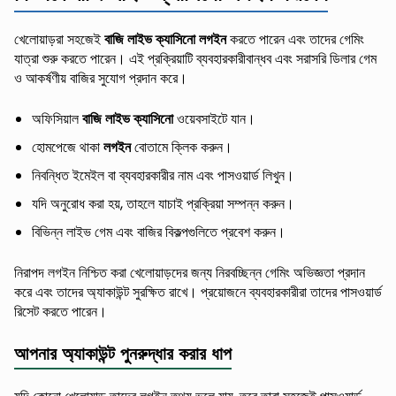
খেলোয়াড়রা সহজেই
করতে পারেন এবং তাদের গেমিং
বাজি লাইভ ক্যাসিনো লগইন
যাত্রা শুরু করতে পারেন। এই প্রক্রিয়াটি ব্যবহারকারীবান্ধব এবং সরাসরি ডিলার গেম
ও আকর্ষণীয় বাজির সুযোগ প্রদান করে।
অফিসিয়াল
ওয়েবসাইটে যান।
বাজি লাইভ ক্যাসিনো
হোমপেজে থাকা
বোতামে ক্লিক করুন।
লগইন
নিবন্ধিত ইমেইল বা ব্যবহারকারীর নাম এবং পাসওয়ার্ড লিখুন।
যদি অনুরোধ করা হয়, তাহলে যাচাই প্রক্রিয়া সম্পন্ন করুন।
বিভিন্ন লাইভ গেম এবং বাজির বিকল্পগুলিতে প্রবেশ করুন।
নিরাপদ লগইন নিশ্চিত করা খেলোয়াড়দের জন্য নিরবচ্ছিন্ন গেমিং অভিজ্ঞতা প্রদান
করে এবং তাদের অ্যাকাউন্ট সুরক্ষিত রাখে। প্রয়োজনে ব্যবহারকারীরা তাদের পাসওয়ার্ড
রিসেট করতে পারেন।
আপনার অ্যাকাউন্ট পুনরুদ্ধার করার ধাপ