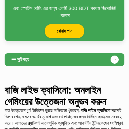
এবং স্পোর্টস বেটিং এর জন্য একটি 300 BDT প্রথম ডিপোজিট
বোনাস
বোনাস পান
সুচিপত্র
বাজি লাইভ ক্যাসিনো: অনলাইন
গেমিংয়ের উত্তেজনা অনুভব করুন
যারা উত্তেজনাপূর্ণ ডিজিটাল জুয়ার অভিজ্ঞতা খুঁজছেন,
সরাসরি
বাজি লাইভ ক্যাসিনো
ডিলার গেম, বাস্তব অর্থের সুযোগ এবং খেলোয়াড়দের জন্য নির্বিঘ্ন অ্যাক্সেস সরবরাহ
করে। আমাদের প্ল্যাটফর্ম অত্যাধুনিক প্রযুক্তি এবং আকর্ষণীয় ইন্টারফেসের সংমিশ্রণ,