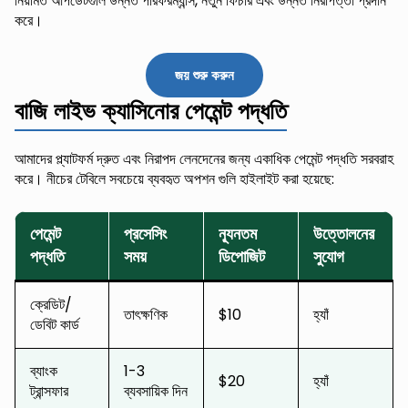
নিয়মিত আপডেটগুলি উন্নত পারফরম্যান্স, নতুন ফিচার এবং উন্নত নিরাপত্তা প্রদান
করে।
জয় শুরু করুন
বাজি লাইভ ক্যাসিনোর পেমেন্ট পদ্ধতি
আমাদের প্ল্যাটফর্ম দ্রুত এবং নিরাপদ লেনদেনের জন্য একাধিক পেমেন্ট পদ্ধতি সরবরাহ
করে। নীচের টেবিলে সবচেয়ে ব্যবহৃত অপশন গুলি হাইলাইট করা হয়েছে:
পেমেন্ট
প্রসেসিং
ন্যূনতম
উত্তোলনের
পদ্ধতি
সময়
ডিপোজিট
সুযোগ
ক্রেডিট/
তাৎক্ষণিক
$10
হ্যাঁ
ডেবিট কার্ড
ব্যাংক
1-3
$20
হ্যাঁ
ট্রান্সফার
ব্যবসায়িক দিন