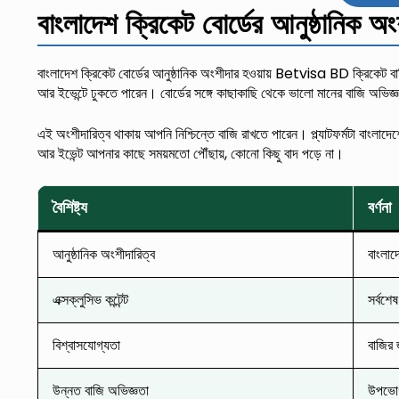
বাংলাদেশ ক্রিকেট বোর্ডের আনুষ্ঠানিক অং
বাংলাদেশ ক্রিকেট বোর্ডের আনুষ্ঠানিক অংশীদার হওয়ায় Betvisa BD ক্রিকেট বাজির
আর ইভেন্টে ঢুকতে পারেন। বোর্ডের সঙ্গে কাছাকাছি থেকে ভালো মানের বাজি অভিজ্
এই অংশীদারিত্ব থাকায় আপনি নিশ্চিন্তে বাজি রাখতে পারেন। প্ল্যাটফর্মটা বাংলা
আর ইভেন্ট আপনার কাছে সময়মতো পৌঁছায়, কোনো কিছু বাদ পড়ে না।
বৈশিষ্ট্য
বর্ণনা
আনুষ্ঠানিক অংশীদারিত্ব
বাংলাদ
এক্সক্লুসিভ কন্টেন্ট
সর্বশে
বিশ্বাসযোগ্যতা
বাজির জ
উন্নত বাজি অভিজ্ঞতা
উপভোগ