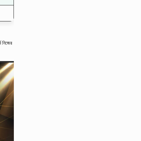
ে নিজের