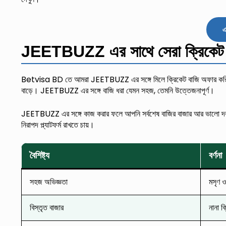
এ
JEETBUZZ এর সাথে সেরা ক্রিকেট ব
Betvisa BD তে আমরা JEETBUZZ এর সঙ্গে মিলে ক্রিকেট বাজি অফার করি। এই
বাড়ে। JEETBUZZ এর সঙ্গে বাজি ধরা যেমন সহজ, তেমনি উত্তেজনাপূর্ণ।
JEETBUZZ এর সঙ্গে কাজ করার ফলে আপনি সর্বশেষ বাজির বাজার আর ভা
নিরাপদ প্ল্যাটফর্ম রাখতে চায়।
বৈশিষ্ট্য
বর্ণনা
সহজ অভিজ্ঞতা
মসৃণ ও
বিস্তৃত বাজার
নানা ক