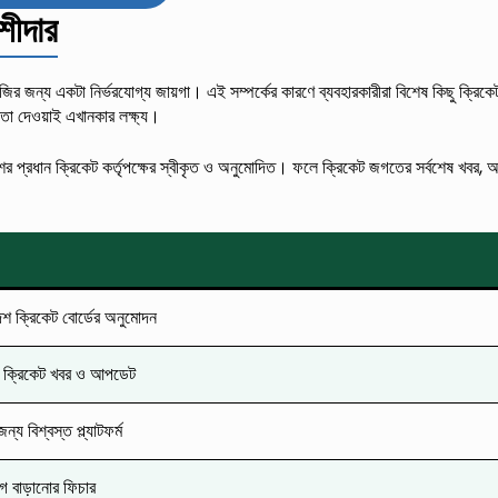
শীদার
 জন্য একটা নির্ভরযোগ্য জায়গা। এই সম্পর্কের কারণে ব্যবহারকারীরা বিশেষ কিছু ক্রিকেট ক
ঞতা দেওয়াই এখানকার লক্ষ্য।
দেশের প্রধান ক্রিকেট কর্তৃপক্ষের স্বীকৃত ও অনুমোদিত। ফলে ক্রিকেট জগতের সর্বশেষ খবর,
েশ ক্রিকেট বোর্ডের অনুমোদন
ষ ক্রিকেট খবর ও আপডেট
ন্য বিশ্বস্ত প্ল্যাটফর্ম
 বাড়ানোর ফিচার