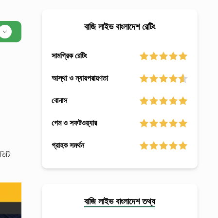
বাজি লাইভ বাংলাদেশ রেটিং
সামগ্রিক রেটিং
আস্থা ও ন্যায়পরায়ণতা
বোনাস
গেম ও সফটওয়্যার
গ্রাহক সমর্থন
তিটি
বাজি লাইভ বাংলাদেশ তথ্য