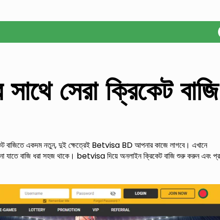
সাথে সেরা ক্রিকেট বাজি
কেট বাজিতে একদম নতুন, দুই ক্ষেত্রেই Betvisa BD আপনার কাজে লাগবে। এখানে
নো যাতে বাজি ধরা সহজ থাকে। betvisa দিয়ে অনলাইন ক্রিকেট বাজি শুরু করুন এবং প্র