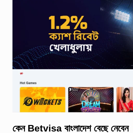
কেন Betvisa বাংলাদেশ বেছে নেবেন