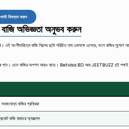
খনই নিবন্ধন করুন
াজি অভিজ্ঞতা অনুভব করুন
 অংশীদারিত্বে বাজি শিল্পের দুটো পরিচিত নাম একসঙ্গে এসেছে, ফলে বাজির সুযোগ 
লো দর পান। এতে বাজির অপশন আরও বাড়ে। Betvisa BD আর JEETBUZZ দুই পক্ষই
 সহজবোধ্য বাজির প্রক্রিয়া
্রিকেট বাজি বাজারে অ্যাক্সেস