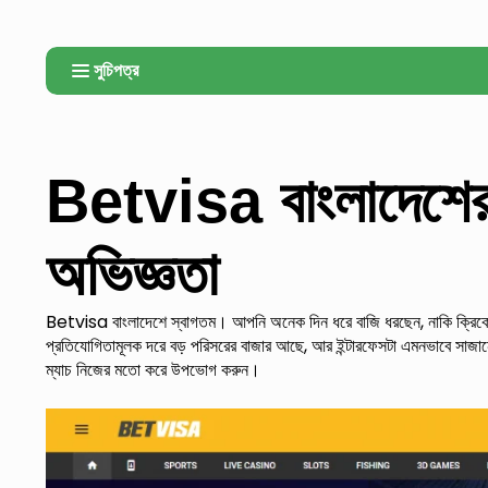
সুচিপত্র
Betvisa বাংলাদেশের 
অভিজ্ঞতা
Betvisa বাংলাদেশে স্বাগতম। আপনি অনেক দিন ধরে বাজি ধরছেন, নাকি ক্রি
প্রতিযোগিতামূলক দরে বড় পরিসরের বাজার আছে, আর ইন্টারফেসটা এমনভাবে সাজা
ম্যাচ নিজের মতো করে উপভোগ করুন।