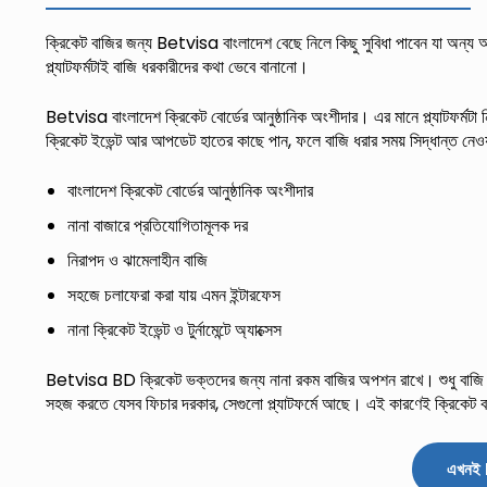
ক্রিকেট বাজির জন্য Betvisa বাংলাদেশ বেছে নিলে কিছু সুবিধা পাবেন যা অন্য
প্ল্যাটফর্মটাই বাজি ধরকারীদের কথা ভেবে বানানো।
Betvisa বাংলাদেশ ক্রিকেট বোর্ডের আনুষ্ঠানিক অংশীদার। এর মানে প্ল্যাটফর্মট
ক্রিকেট ইভেন্ট আর আপডেট হাতের কাছে পান, ফলে বাজি ধরার সময় সিদ্ধান্ত নেও
বাংলাদেশ ক্রিকেট বোর্ডের আনুষ্ঠানিক অংশীদার
নানা বাজারে প্রতিযোগিতামূলক দর
নিরাপদ ও ঝামেলাহীন বাজি
সহজে চলাফেরা করা যায় এমন ইন্টারফেস
নানা ক্রিকেট ইভেন্ট ও টুর্নামেন্টে অ্যাক্সেস
Betvisa BD ক্রিকেট ভক্তদের জন্য নানা রকম বাজির অপশন রাখে। শুধু বাজি ধর
সহজ করতে যেসব ফিচার দরকার, সেগুলো প্ল্যাটফর্মে আছে। এই কারণেই ক্রিক
এখনই 