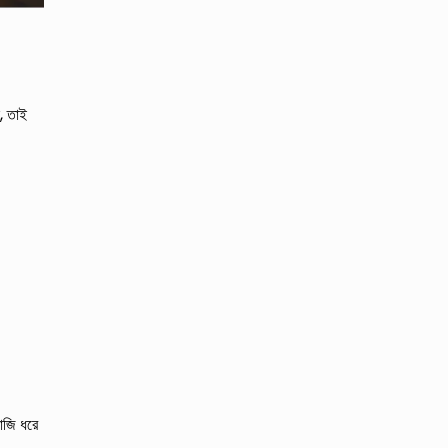
, তাই
াজি ধরে