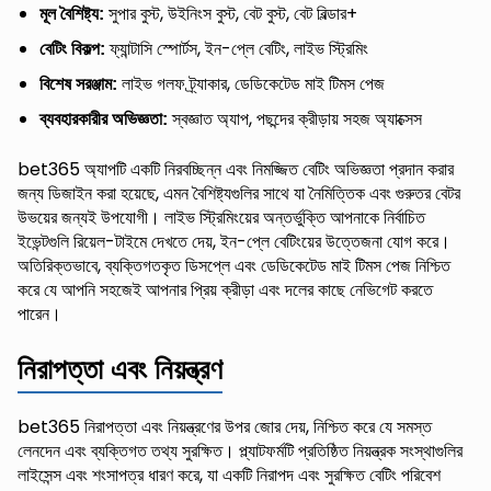
সুপার বুস্ট, উইনিংস বুস্ট, বেট বুস্ট, বেট বিল্ডার+
মূল বৈশিষ্ট্য:
ফ্যান্টাসি স্পোর্টস, ইন-প্লে বেটিং, লাইভ স্ট্রিমিং
বেটিং বিকল্প:
লাইভ গলফ ট্র্যাকার, ডেডিকেটেড মাই টিমস পেজ
বিশেষ সরঞ্জাম:
স্বজ্ঞাত অ্যাপ, পছন্দের ক্রীড়ায় সহজ অ্যাক্সেস
ব্যবহারকারীর অভিজ্ঞতা:
bet365 অ্যাপটি একটি নিরবচ্ছিন্ন এবং নিমজ্জিত বেটিং অভিজ্ঞতা প্রদান করার
জন্য ডিজাইন করা হয়েছে, এমন বৈশিষ্ট্যগুলির সাথে যা নৈমিত্তিক এবং গুরুতর বেটর
উভয়ের জন্যই উপযোগী। লাইভ স্ট্রিমিংয়ের অন্তর্ভুক্তি আপনাকে নির্বাচিত
ইভেন্টগুলি রিয়েল-টাইমে দেখতে দেয়, ইন-প্লে বেটিংয়ের উত্তেজনা যোগ করে।
অতিরিক্তভাবে, ব্যক্তিগতকৃত ডিসপ্লে এবং ডেডিকেটেড মাই টিমস পেজ নিশ্চিত
করে যে আপনি সহজেই আপনার প্রিয় ক্রীড়া এবং দলের কাছে নেভিগেট করতে
পারেন।
নিরাপত্তা এবং নিয়ন্ত্রণ
bet365 নিরাপত্তা এবং নিয়ন্ত্রণের উপর জোর দেয়, নিশ্চিত করে যে সমস্ত
লেনদেন এবং ব্যক্তিগত তথ্য সুরক্ষিত। প্ল্যাটফর্মটি প্রতিষ্ঠিত নিয়ন্ত্রক সংস্থাগুলির
লাইসেন্স এবং শংসাপত্র ধারণ করে, যা একটি নিরাপদ এবং সুরক্ষিত বেটিং পরিবেশ