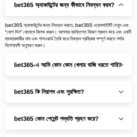
bet365 অ্যাকাউন্টের জন্য কীভাবে নিবন্ধন করব?
bet365 অ্যাকাউন্টের জন্য নিবন্ধন করতে, bet365 ওয়েবসাইটটি দেখুন এবং
“যোগ দিন” বোতামে ক্লিক করুন। আপনার ব্যক্তিগত বিবরণ প্রদান করে এবং একটি
ব্যবহারকারীর নাম এবং পাসওয়ার্ড তৈরি করে নিবন্ধন প্রক্রিয়া সম্পূর্ণ করতে পর্দার
নির্দেশাবলী অনুসরণ করুন।
bet365-এ আমি কোন কোন খেলায় বাজি ধরতে পারি?
bet365 কি নিরাপদ এবং সুরক্ষিত?
bet365 কোন পেমেন্ট পদ্ধতি গ্রহণ করে?