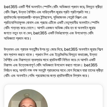
bet365 একটি শীর্ষ অনলাইন স্পোর্টস বেটিং অভিজ্ঞতা প্রদান করে, বিস্তৃত ক্রীড়া
বেটিং বিকল্প, উন্নত বৈশিষ্ট্য এবং দায়িত্বশীল জুয়ার প্রতি প্রতিশ্রুতি সহ।
প্ল্যাটফর্মের ব্যবহারকারী-বান্ধব ইন্টারফেস, সুবিধাজনক পেমেন্ট বিকল্প এবং
প্রতিযোগিতামূলক বোনাস এবং প্রচার এটিকে একটি নেতৃস্থানীয় অনলাইন স্পোর্টস
বেটিং গন্তব্য করে তোলে। আপনি একজন অভিজ্ঞ বেটর হন বা অনলাইন জুয়ার
জগতে নতুন হন না কেন, bet365 একটি নির্ভরযোগ্য এবং উপভোগ্য বেটিং
অভিজ্ঞতা প্রদান করে।
উদ্ভাবন এবং গ্রাহক সন্তুষ্টির উপর দৃঢ় জোর দিয়ে, bet365 অনলাইন জুয়ার শিল্পে
মান স্থাপন করতে থাকে। প্রধান লিগ এবং ইভেন্টগুলির বিস্তৃত কভারেজ, উন্নত
বৈশিষ্ট্য এবং নিরাপত্তা ব্যবস্থার সাথে প্ল্যাটফর্মটি নিশ্চিত করে যে আপনি একটি
নিরাপদ এবং উত্তেজনাপূর্ণ বেটিং অভিজ্ঞতা উপভোগ করতে পারেন। bet365
নির্বাচন করে, আপনি লক্ষ লক্ষ সন্তুষ্ট গ্রাহকদের সাথে যোগ দিচ্ছেন যারা তাদের ক্রীড়া
বেটিং এবং অনলাইন গেমিং প্রয়োজনের জন্য প্ল্যাটফর্মটিকে বিশ্বাস করে।