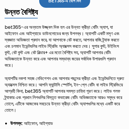
BET365-এ যোগ দিন
উন্নত বৈশিষ্ট্য
bet365-এর অন্যতম উজ্জ্বল দিক হল এর উন্নত ক্রীড়া বেটিং অ্যাপ, যা
আইফোন এবং আইপ্যাডে ডাউনলোডের জন্য উপলব্ধ। অ্যাপটি একটি মসৃণ এবং
স্বজ্ঞাত অভিজ্ঞতা প্রদান করে, যা আপনাকে বেট করতে, আপনার বাজি ট্র্যাক করতে
এবং চলমান ইভেন্টগুলির লাইভ স্ট্রিমিং অ্যাক্সেস করতে দেয়। সুপার বুস্ট, উইনিংস
বুস্ট, বেট বুস্ট এবং বেট বিল্ডার+ এর মতো বৈশিষ্ট্য সহ, অ্যাপটি আপনার বেটিং
অভিজ্ঞতাকে উন্নত করে এবং আপনার সম্ভাব্য জয়ের সর্বাধিক উপায়গুলি প্রদান
করে।
অ্যাপটির নকশা সহজ নেভিগেশন এবং আপনার পছন্দের ক্রীড়া এবং ইভেন্টগুলিতে দ্রুত
অ্যাক্সেস নিশ্চিত করে। আপনি ফ্যান্টাসি স্পোর্টস, ইন-প্লে বেটিং বা লাইভ স্ট্রিমিংয়ে
আগ্রহী কিনা, bet365 অ্যাপটি আপনার সমস্ত চাহিদা পূরণ করে। লাইভ গলফ
ট্র্যাকার এবং প্রধান লিগগুলির বিস্তৃত কভারেজ বেটিং অভিজ্ঞতাকে আরও সমৃদ্ধ করে
তোলে, এটিকে আজকের সবচেয়ে উন্নত ক্রীড়া বেটিং অ্যাপগুলির মধ্যে একটি করে
তোলে।
আইফোন, আইপ্যাড
উপলব্ধ: