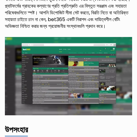
প্ল্যাটফর্মের গ্রাহকের কল্যাণের প্রতি প্রতিশ্রুতি এর বিস্তৃত সরঞ্জাম এবং সহায়তা
পরিষেবাগুলিতে স্পষ্ট। আপনি ডিপোজিট সীমা সেট করতে, বিরতি নিতে বা অতিরিক্ত
সহায়তা চাইতে চান না কেন, bet365 একটি নিরাপদ এবং দায়িত্বশীল বেটিং
অভিজ্ঞতা নিশ্চিত করার জন্য প্রয়োজনীয় সংস্থানগুলি প্রদান করে।
উপসংহার