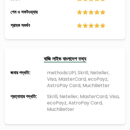
গেম ও সফটওয়্যার
গ্রাহক সমর্থন
বাজি লাইভ বাংলাদেশ তথ্য
methods:UPI, Skrill, Neteller,
জমার পদ্ধতি:
Visa, MasterCard, ecoPayz,
AstroPay Card, MuchBetter
Skrill, Neteller, MasterCard, Visa,
প্রত্যাহার পদ্ধতি:
ecoPayz, AstroPay Card,
MuchBetter