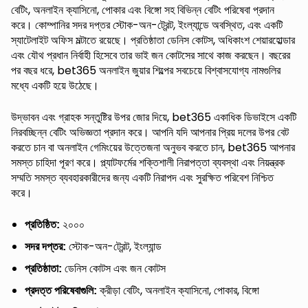
বেটিং, অনলাইন ক্যাসিনো, পোকার এবং বিঙ্গো সহ বিভিন্ন বেটিং পরিষেবা প্রদান
করে। কোম্পানির সদর দপ্তর স্টোক-অন-ট্রেন্ট, ইংল্যান্ডে অবস্থিত, এবং একটি
স্যাটেলাইট অফিস মল্টাতে রয়েছে। প্রতিষ্ঠাতা ডেনিস কোটস, অধিকাংশ শেয়ারহোল্ডার
এবং যৌথ প্রধান নির্বাহী হিসেবে তার ভাই জন কোটসের সাথে কাজ করছেন। বছরের
পর বছর ধরে, bet365 অনলাইন জুয়ার শিল্পের সবচেয়ে বিশ্বাসযোগ্য নামগুলির
মধ্যে একটি হয়ে উঠেছে।
উদ্ভাবন এবং গ্রাহক সন্তুষ্টির উপর জোর দিয়ে, bet365 একাধিক ডিভাইসে একটি
নিরবচ্ছিন্ন বেটিং অভিজ্ঞতা প্রদান করে। আপনি যদি আপনার প্রিয় দলের উপর বেট
করতে চান বা অনলাইন গেমিংয়ের উত্তেজনা অনুভব করতে চান, bet365 আপনার
সমস্ত চাহিদা পূরণ করে। প্ল্যাটফর্মের শক্তিশালী নিরাপত্তা ব্যবস্থা এবং নিয়ন্ত্রক
সম্মতি সমস্ত ব্যবহারকারীদের জন্য একটি নিরাপদ এবং সুরক্ষিত পরিবেশ নিশ্চিত
করে।
২০০০
প্রতিষ্ঠিত:
স্টোক-অন-ট্রেন্ট, ইংল্যান্ড
সদর দপ্তর:
ডেনিস কোটস এবং জন কোটস
প্রতিষ্ঠাতা:
ক্রীড়া বেটিং, অনলাইন ক্যাসিনো, পোকার, বিঙ্গো
প্রদত্ত পরিষেবাগুলি: