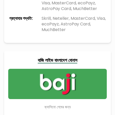
Visa, MasterCard, ecoPayz,
AstroPay Card, MuchBetter
Skrill, Neteller, MasterCard, Visa,
প্রত্যাহার পদ্ধতি:
ecoPayz, AstroPay Card,
MuchBetter
বাজি লাইভ বাংলাদেশ বোনাস
ক্যাসিনো গেমের জন্য