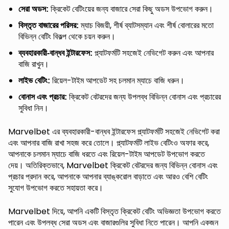
ক্রিকেট বেটিংয়ের জন্য বাজারে সেরা কিছু অডস উপভোগ করুন।
সেরা অডস:
ম্যাচ বিজয়ী, শীর্ষ ব্যাটসম্যান এবং শীর্ষ বোলারের মতো
বিস্তৃত বাজারের পরিসর:
বিভিন্ন বেটিং বিকল্প থেকে চয়ন করুন।
প্ল্যাটফর্মটি সহজেই নেভিগেট করুন এবং আপনার
ব্যবহারকারী-বান্ধব ইন্টারফেস:
বাজি রাখুন।
রিয়েল-টাইম আপডেট সহ চলমান ম্যাচে বাজি ধরুন।
লাইভ বেটিং:
ক্রিকেট বেটরদের জন্য উপলব্ধ বিভিন্ন বোনাস এবং প্রচারের
বোনাস এবং প্রচার:
সুবিধা নিন।
Marvelbet এর ব্যবহারকারী-বান্ধব ইন্টারফেস প্ল্যাটফর্মটি সহজেই নেভিগেট করা
এবং আপনার বাজি রাখা সহজ করে তোলে। প্ল্যাটফর্মটি লাইভ বেটিংও অফার করে,
আপনাকে চলমান ম্যাচে বাজি ধরতে এবং রিয়েল-টাইম আপডেট উপভোগ করতে
দেয়। অতিরিক্তভাবে, Marvelbet ক্রিকেট বেটরদের জন্য বিভিন্ন বোনাস এবং
প্রচার প্রদান করে, আপনাকে আপনার ব্যাঙ্করোল বাড়াতে এবং আরও বেশি বেটিং
সুযোগ উপভোগ করতে সহায়তা করে।
Marvelbet দিয়ে, আপনি একটি বিস্তৃত ক্রিকেট বেটিং অভিজ্ঞতা উপভোগ করতে
পারেন এবং উপলব্ধ সেরা অডস এবং বাজারগুলির সুবিধা নিতে পারেন। আপনি একজন