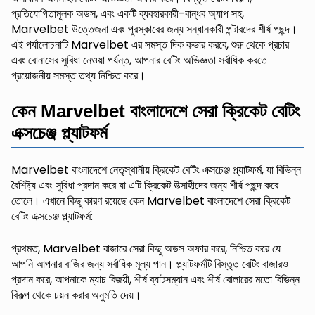
প্রতিযোগিতামূলক অডস, এবং একটি ব্যবহারকারী-বান্ধব অ্যাপ সহ,
Marvelbet উত্তেজনা এবং পুরস্কারের জন্য সন্ধানকারী পন্টারদের শীর্ষ পছন্দ।
এই পর্যালোচনাটি Marvelbet এর সমস্ত দিক কভার করবে, শুরু থেকে প্রচার
এবং বোনাসের সুবিধা নেওয়া পর্যন্ত, আপনার বেটিং অভিজ্ঞতা সর্বাধিক করতে
প্রয়োজনীয় সমস্ত তথ্য নিশ্চিত করে।
কেন Marvelbet বাংলাদেশে সেরা ক্রিকেট বেটিং
এক্সচেঞ্জ প্ল্যাটফর্ম
Marvelbet বাংলাদেশে নেতৃস্থানীয় ক্রিকেট বেটিং এক্সচেঞ্জ প্ল্যাটফর্ম, যা বিভিন্ন
বৈশিষ্ট্য এবং সুবিধা প্রদান করে যা এটি ক্রিকেট উত্সাহীদের জন্য শীর্ষ পছন্দ করে
তোলে। এখানে কিছু কারণ রয়েছে কেন Marvelbet বাংলাদেশে সেরা ক্রিকেট
বেটিং এক্সচেঞ্জ প্ল্যাটফর্ম:
প্রথমত, Marvelbet বাজারে সেরা কিছু অডস অফার করে, নিশ্চিত করে যে
আপনি আপনার বাজির জন্য সর্বাধিক মূল্য পান। প্ল্যাটফর্মটি বিস্তৃত বেটিং বাজারও
প্রদান করে, আপনাকে ম্যাচ বিজয়ী, শীর্ষ ব্যাটসম্যান এবং শীর্ষ বোলারের মতো বিভিন্ন
বিকল্প থেকে চয়ন করার অনুমতি দেয়।