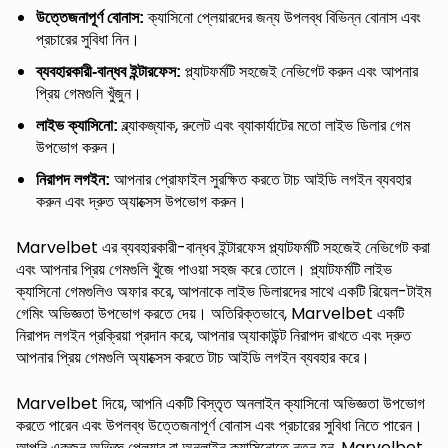
ক্যাসিনো প্লেয়ারদের জন্য উপলব্ধ বিভিন্ন বোনাস এবং
উত্তেজনাপূর্ণ বোনাস:
প্রচারের সুবিধা নিন।
প্ল্যাটফর্মটি সহজেই নেভিগেট করুন এবং আপনার
ব্যবহারকারী-বান্ধব ইন্টারফেস:
প্রিয় গেমগুলি খুঁজুন।
ব্ল্যাকজ্যাক, রুলেট এবং ব্যাকার্যাটের মতো লাইভ ডিলার গেম
লাইভ ক্যাসিনো:
উপভোগ করুন।
আপনার প্রোফাইল সুরক্ষিত করতে টাচ আইডি লগইন ব্যবহার
নিরাপদ লগইন:
করুন এবং দ্রুত অ্যাক্সেস উপভোগ করুন।
Marvelbet এর ব্যবহারকারী-বান্ধব ইন্টারফেস প্ল্যাটফর্মটি সহজেই নেভিগেট করা
এবং আপনার প্রিয় গেমগুলি খুঁজে পাওয়া সহজ করে তোলে। প্ল্যাটফর্মটি লাইভ
ক্যাসিনো গেমগুলিও অফার করে, আপনাকে লাইভ ডিলারদের সাথে একটি রিয়েল-টাইম
গেমিং অভিজ্ঞতা উপভোগ করতে দেয়। অতিরিক্তভাবে, Marvelbet একটি
নিরাপদ লগইন প্রক্রিয়া প্রদান করে, আপনার অ্যাকাউন্ট নিরাপদ রাখতে এবং দ্রুত
আপনার প্রিয় গেমগুলি অ্যাক্সেস করতে টাচ আইডি লগইন ব্যবহার করে।
Marvelbet দিয়ে, আপনি একটি বিস্তৃত অনলাইন ক্যাসিনো অভিজ্ঞতা উপভোগ
করতে পারেন এবং উপলব্ধ উত্তেজনাপূর্ণ বোনাস এবং প্রচারের সুবিধা নিতে পারেন।
আপনি একজন অভিজ্ঞ প্লেয়ার বা অনলাইন ক্যাসিনোতে নতুন হন, Marvelbet