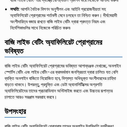
বাজি লাইভ বেটিং-এর স্বতন্ত্র বৈশিষ্ট্যগুলি প্রদর্শন করে নিজেকে আলাদা করুন৷
: আপনি নৈতিক বিপণন অনুশীলন এবং আইনি প্রয়োজনীয়তা সহ
সম্মতি
অ্যাফিলিয়েট প্রোগ্রামের শর্তাবলী মেনে চলছেন তা নিশ্চিত করুন। দীর্ঘমেয়াদী
অংশীদারিত্ব বজায় রাখতে বাজি লাইভ বেটিং দ্বারা প্রদত্ত নিয়ম এবং
নির্দেশিকাগুলির সাথে নিজেকে পরিচিত করুন৷
বাজি লাইভ বেটিং অ্যাফিলিয়েট প্রোগ্রামের
ভবিষ্যত
বাজি লাইভ বেটিং অ্যাফিলিয়েট প্রোগ্রামের ভবিষ্যত আশাব্যঞ্জক দেখাচ্ছে, অনলাইন
স্পোর্টস বেটিং এবং লাইভ বেটিং-এর ক্রমবর্ধমান জনপ্রিয়তা দ্বারা চালিত৷ যত বেশি
ব্যক্তি অনলাইন বাজিতে নিয়োজিত হবে, বিশ্বস্ত অধিভুক্ত অংশীদারদের চাহিদা
বাড়তে থাকবে। উপরন্তু, প্রযুক্তি এবং ডেটা অ্যানালিটিক্সের অগ্রগতি
অ্যাফিলিয়েটদের তাদের প্রচারাভিযান অপ্টিমাইজ করতে এবং উচ্চতর রূপান্তর
চালাতে আরও সরঞ্জাম সরবরাহ করবে।
উপসংহার
বাজি লাইভ বেটিং অ্যাফিলিয়েট প্রোগ্রাম তাদের অনলাইন উপস্থিতি নগদীকরণ