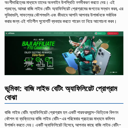
অংশীদারিত্বের মাধ্যমে তাদের অনলাইন উপস্থিতি নগদীকরণ করতে দেয়। এই
প্রবন্ধে, আমরা বাজি লাইভ বেটিং অ্যাফিলিয়েট প্রোগ্রামের জগতের সন্ধান করব, এর
সুবিধাগুলি, সাফল্যের কৌশলগুলি এবং কীভাবে আপনি আপনার উপার্জনকে সর্বাধিক
করার জন্য এই গতিশীল সুযোগটি ব্যবহার করতে পারেন তা নিয়ে আলোচনা করব।
ভূমিকা: বাজি লাইভ বেটিং অ্যাফিলিয়েট প্রোগ্রাম
বোঝা
বাজি লাইভ বেটিং অ্যাফিলিয়েট প্রোগ্রাম হল একটি পারফরম্যান্স-ভিত্তিক বিপণন
কৌশল যা ব্যক্তিদের বাজি লাইভ বেটিং-এর পরিষেবার প্রচারের মাধ্যমে কমিশন
উপার্জন করতে দেয়। একটি অ্যাফিলিয়েট হিসেবে, আপনার কাছে বাজি লাইভ বেটিং-