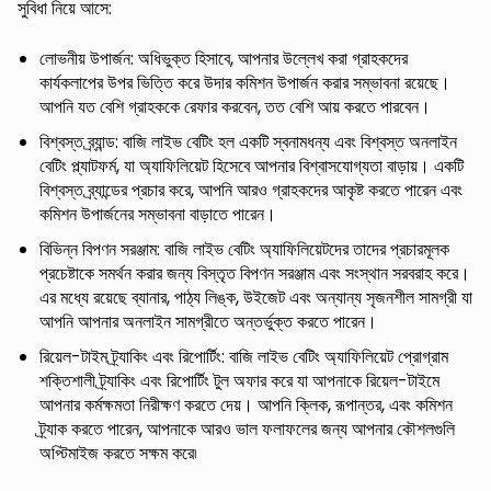
সুবিধা নিয়ে আসে:
লোভনীয় উপার্জন: অধিভুক্ত হিসাবে, আপনার উল্লেখ করা গ্রাহকদের
কার্যকলাপের উপর ভিত্তি করে উদার কমিশন উপার্জন করার সম্ভাবনা রয়েছে।
আপনি যত বেশি গ্রাহককে রেফার করবেন, তত বেশি আয় করতে পারবেন।
বিশ্বস্ত ব্র্যান্ড: বাজি লাইভ বেটিং হল একটি স্বনামধন্য এবং বিশ্বস্ত অনলাইন
বেটিং প্ল্যাটফর্ম, যা অ্যাফিলিয়েট হিসেবে আপনার বিশ্বাসযোগ্যতা বাড়ায়। একটি
বিশ্বস্ত ব্র্যান্ডের প্রচার করে, আপনি আরও গ্রাহকদের আকৃষ্ট করতে পারেন এবং
কমিশন উপার্জনের সম্ভাবনা বাড়াতে পারেন।
বিভিন্ন বিপণন সরঞ্জাম: বাজি লাইভ বেটিং অ্যাফিলিয়েটদের তাদের প্রচারমূলক
প্রচেষ্টাকে সমর্থন করার জন্য বিস্তৃত বিপণন সরঞ্জাম এবং সংস্থান সরবরাহ করে।
এর মধ্যে রয়েছে ব্যানার, পাঠ্য লিঙ্ক, উইজেট এবং অন্যান্য সৃজনশীল সামগ্রী যা
আপনি আপনার অনলাইন সামগ্রীতে অন্তর্ভুক্ত করতে পারেন।
রিয়েল-টাইম ট্র্যাকিং এবং রিপোর্টিং: বাজি লাইভ বেটিং অ্যাফিলিয়েট প্রোগ্রাম
শক্তিশালী ট্র্যাকিং এবং রিপোর্টিং টুল অফার করে যা আপনাকে রিয়েল-টাইমে
আপনার কর্মক্ষমতা নিরীক্ষণ করতে দেয়। আপনি ক্লিক, রূপান্তর, এবং কমিশন
ট্র্যাক করতে পারেন, আপনাকে আরও ভাল ফলাফলের জন্য আপনার কৌশলগুলি
অপ্টিমাইজ করতে সক্ষম করে৷