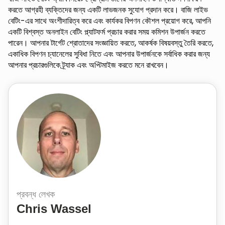
করতে আগ্রহী ব্যক্তিদের জন্য একটি লাভজনক সুযোগ প্রদান করে। বাজি লাইভ
বেটিং-এর সাথে অংশীদারিত্ব করে এবং কার্যকর বিপণন কৌশল প্রয়োগ করে, আপনি
একটি বিশ্বস্ত অনলাইন বেটিং প্ল্যাটফর্ম প্রচার করার সময় কমিশন উপার্জন করতে
পারেন। আপনার টার্গেট শ্রোতাদের সংজ্ঞায়িত করতে, আকর্ষক বিষয়বস্তু তৈরি করতে,
একাধিক বিপণন চ্যানেলের সুবিধা নিতে এবং আপনার উপার্জনকে সর্বাধিক করার জন্য
আপনার প্রচারগুলিকে ট্র্যাক এবং অপ্টিমাইজ করতে মনে রাখবেন।
প্রবন্ধ লেখক
Chris Wassel