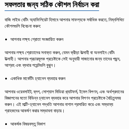
সফলতার জন্য সঠিক কৌশল নির্বাচন করা
বাজি লাইভ বেটিং অ্যাফিলিয়েট হিসাবে আপনার সাফল্যকে সর্বাধিক করতে, নিম্নলিখিত
কৌশলগুলি বিবেচনা করুন:
আপনার লক্ষ্য শ্রোতা সংজ্ঞায়িত করুন
আপনার লক্ষ্য শ্রোতাদের সনাক্ত করুন, যেমন ক্রীড়া উত্সাহী বা অনলাইন বেটিং
উত্সাহী। আপনার প্রচারমূলক প্রচেষ্টাকে সেই অনুযায়ী সাজানোর জন্য তাদের পছন্দ,
আগ্রহ এবং ব্যথার পয়েন্টগুলি বুঝুন।
একাধিক মার্কেটিং চ্যানেল ব্যবহার করুন
আপনার ওয়েবসাইট, ব্লগ, সোশ্যাল মিডিয়া প্ল্যাটফর্ম, ইমেল বিপণন, এবং অর্থপ্রদানের
বিজ্ঞাপনের মতো বিভিন্ন চ্যানেল ব্যবহার করে আপনার বিপণন প্রচেষ্টাকে বৈচিত্র্যময়
করুন। এই মাল্টি-চ্যানেল পদ্ধতি আপনার নাগাল প্রসারিত করে এবং সম্ভাব্য
গ্রাহকদের আকর্ষণ করার সম্ভাবনা বাড়ায়।
আকর্ষক বিষয়বস্তু বিকাশ