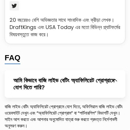
20 বছরেরও বেশি অভিজ্ঞতার সাথে সাংবাদিক এবং ক্রীড়া লেখক।
DraftKings এবং USA Today এর মতো বিভিন্ন প্ল্যাটফর্মের
বিষয়বস্তুতে কাজ করে।
FAQ
আমি কিভাবে বাজি লাইভ বেটিং অ্যাফিলিয়েট প্রোগ্রামে
যোগ দিতে পারি?
বাজি লাইভ বেটিং অ্যাফিলিয়েট প্রোগ্রামে যোগ দিতে, অফিসিয়াল বাজি লাইভ বেটিং
ওয়েবসাইট দেখুন এবং “অ্যাফিলিয়েট প্রোগ্রাম” বা “পার্টনারশিপ” বিভাগটি দেখুন।
সাইন আপ করতে এবং আপনার অনুমোদিত যাত্রা শুরু করতে প্রদত্ত নির্দেশাবলী
অনুসরণ করুন।