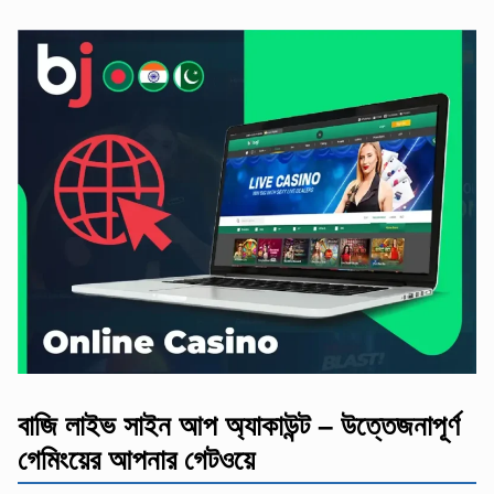
বাজি লাইভ সাইন আপ অ্যাকাউন্ট – উত্তেজনাপূর্ণ
গেমিংয়ের আপনার গেটওয়ে