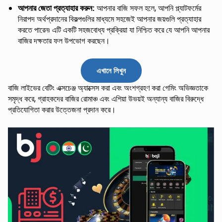
আপনার বাজি সফল হলে, আপনি প্ল্যাটফর্মের
আপনার জেতা প্রত্যাহার করুন:
নিরাপদ অর্থপ্রদানের বিকল্পগুলির মাধ্যমে সহজেই আপনার জয়গুলি প্রত্যাহার
করতে পারেন৷ এটি একটি সহজবোধ্য প্রক্রিয়া যা নিশ্চিত করে যে আপনি আপনার
বাজির দক্ষতার ফল উপভোগ করছেন।
এখানে লিখুন
বাজি লাইভের বেটিং এক্সচেঞ্জ অ্যাক্সেস করা এবং অংশগ্রহণ করা গেমিং অভিজ্ঞতাকে
সমৃদ্ধ করে, গ্রাহকদের বাজির রোমাঞ্চ এবং এশিয়া উভয়ই অন্যান্য বাজির বিরুদ্ধে
প্রতিযোগিতা করার উত্তেজনা প্রদান করে।