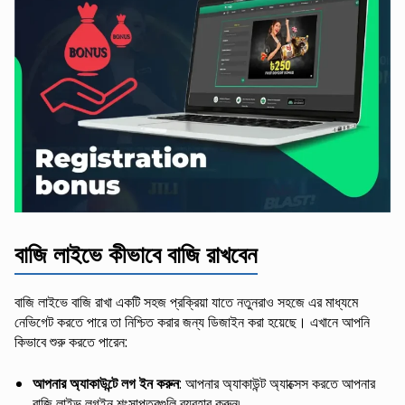
বাজি লাইভে কীভাবে বাজি রাখবেন
বাজি লাইভে বাজি রাখা একটি সহজ প্রক্রিয়া যাতে নতুনরাও সহজে এর মাধ্যমে
নেভিগেট করতে পারে তা নিশ্চিত করার জন্য ডিজাইন করা হয়েছে। এখানে আপনি
কিভাবে শুরু করতে পারেন:
: আপনার অ্যাকাউন্ট অ্যাক্সেস করতে আপনার
আপনার অ্যাকাউন্টে লগ ইন করুন
বাজি লাইভ লগইন শংসাপত্রগুলি ব্যবহার করুন৷