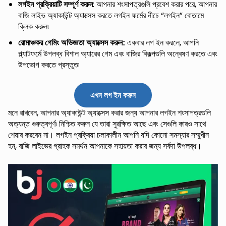
: আপনার শংসাপত্রগুলি প্রবেশ করার পরে, আপনার
লগইন প্রক্রিয়াটি সম্পূর্ণ করুন
বাজি লাইভ অ্যাকাউন্ট অ্যাক্সেস করতে লগইন ফর্মের নীচে “লগইন” বোতামে
ক্লিক করুন৷
একবার লগ ইন করলে, আপনি
রোমাঞ্চকর গেমিং অভিজ্ঞতা অ্যাক্সেস করুন:
প্ল্যাটফর্মে উপলব্ধ বিশাল অ্যারের গেম এবং বাজির বিকল্পগুলি অন্বেষণ করতে এবং
উপভোগ করতে প্রস্তুত৷
এখন লগ ইন করুন
মনে রাখবেন, আপনার অ্যাকাউন্ট অ্যাক্সেস করার জন্য আপনার লগইন শংসাপত্রগুলি
অত্যন্ত গুরুত্বপূর্ণ৷ নিশ্চিত করুন যে তারা সুরক্ষিত আছে এবং সেগুলি কারও সাথে
শেয়ার করবেন না। লগইন প্রক্রিয়া চলাকালীন আপনি যদি কোনো সমস্যার সম্মুখীন
হন, বাজি লাইভের গ্রাহক সমর্থন আপনাকে সহায়তা করার জন্য সর্বদা উপলব্ধ।