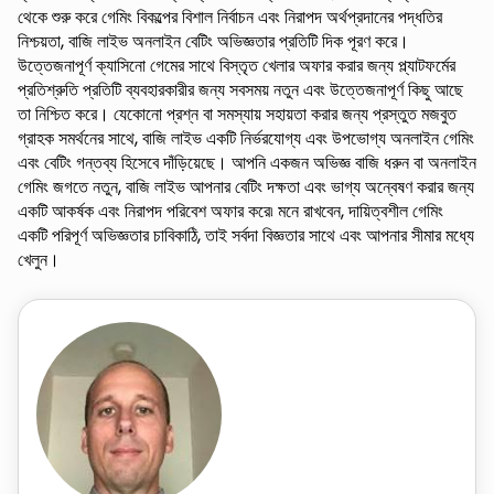
থেকে শুরু করে গেমিং বিকল্পের বিশাল নির্বাচন এবং নিরাপদ অর্থপ্রদানের পদ্ধতির
নিশ্চয়তা, বাজি লাইভ অনলাইন বেটিং অভিজ্ঞতার প্রতিটি দিক পূরণ করে।
উত্তেজনাপূর্ণ ক্যাসিনো গেমের সাথে বিস্তৃত খেলার অফার করার জন্য প্ল্যাটফর্মের
প্রতিশ্রুতি প্রতিটি ব্যবহারকারীর জন্য সবসময় নতুন এবং উত্তেজনাপূর্ণ কিছু আছে
তা নিশ্চিত করে। যেকোনো প্রশ্ন বা সমস্যায় সহায়তা করার জন্য প্রস্তুত মজবুত
গ্রাহক সমর্থনের সাথে, বাজি লাইভ একটি নির্ভরযোগ্য এবং উপভোগ্য অনলাইন গেমিং
এবং বেটিং গন্তব্য হিসেবে দাঁড়িয়েছে। আপনি একজন অভিজ্ঞ বাজি ধরুন বা অনলাইন
গেমিং জগতে নতুন, বাজি লাইভ আপনার বেটিং দক্ষতা এবং ভাগ্য অন্বেষণ করার জন্য
একটি আকর্ষক এবং নিরাপদ পরিবেশ অফার করে৷ মনে রাখবেন, দায়িত্বশীল গেমিং
একটি পরিপূর্ণ অভিজ্ঞতার চাবিকাঠি, তাই সর্বদা বিজ্ঞতার সাথে এবং আপনার সীমার মধ্যে
খেলুন।