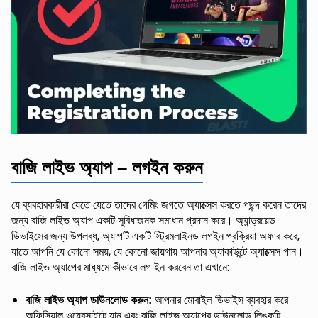
বাজি লাইভ অ্যাপ – লগইন করুন
যে ব্যবহারকারীরা যেতে যেতে তাদের গেমিং জগতে অ্যাক্সেস করতে পছন্দ করেন তাদের
জন্য বাজি লাইভ অ্যাপ একটি সুবিধাজনক সমাধান প্রদান করে। অ্যান্ড্রয়েড
ডিভাইসের জন্য উপলব্ধ, অ্যাপটি একটি স্ট্রিমলাইনড লগইন প্রক্রিয়া অফার করে,
যাতে আপনি যে কোনো সময়, যে কোনো জায়গায় আপনার অ্যাকাউন্টে অ্যাক্সেস পান।
বাজি লাইভ অ্যাপের মাধ্যমে কীভাবে লগ ইন করবেন তা এখানে:
আপনার মোবাইল ডিভাইস ব্যবহার করে
বাজি লাইভ অ্যাপ ডাউনলোড করুন:
অফিসিয়াল ওয়েবসাইটে যান এবং বাজি লাইভ অ্যাপের ডাউনলোড লিঙ্কটি