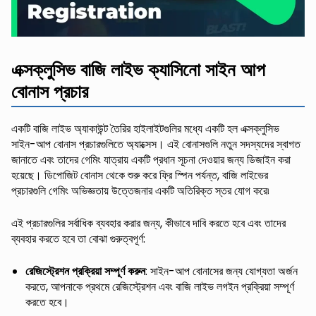
এক্সক্লুসিভ বাজি লাইভ ক্যাসিনো সাইন আপ
বোনাস প্রচার
একটি বাজি লাইভ অ্যাকাউন্ট তৈরির হাইলাইটগুলির মধ্যে একটি হল এক্সক্লুসিভ
সাইন-আপ বোনাস প্রচারগুলিতে অ্যাক্সেস। এই বোনাসগুলি নতুন সদস্যদের স্বাগত
জানাতে এবং তাদের গেমিং যাত্রায় একটি প্রধান সূচনা দেওয়ার জন্য ডিজাইন করা
হয়েছে। ডিপোজিট বোনাস থেকে শুরু করে ফ্রি স্পিন পর্যন্ত, বাজি লাইভের
প্রচারগুলি গেমিং অভিজ্ঞতায় উত্তেজনার একটি অতিরিক্ত স্তর যোগ করে৷
এই প্রচারগুলির সর্বাধিক ব্যবহার করার জন্য, কীভাবে দাবি করতে হবে এবং তাদের
ব্যবহার করতে হবে তা বোঝা গুরুত্বপূর্ণ:
: সাইন-আপ বোনাসের জন্য যোগ্যতা অর্জন
রেজিস্ট্রেশন প্রক্রিয়া সম্পূর্ণ করুন
করতে, আপনাকে প্রথমে রেজিস্ট্রেশন এবং বাজি লাইভ লগইন প্রক্রিয়া সম্পূর্ণ
করতে হবে।