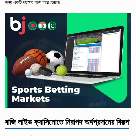
জন্য একটি পছন্দের পছন্দ করে তোলে৷
বাজি লাইভ ক্যাসিনোতে নিরাপদ অর্থপ্রদানের বিকল্প