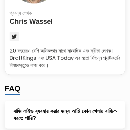
প্রবন্ধ লেখক
Chris Wassel
20 বছরেরও বেশি অভিজ্ঞতার সাথে সাংবাদিক এবং ক্রীড়া লেখক।
DraftKings এবং USA Today এর মতো বিভিন্ন প্ল্যাটফর্মের
বিষয়বস্তুতে কাজ করে।
FAQ
বাজি লাইভ ব্যবহার করার জন্য আমি কোন খেলায় বাজি
ধরতে পারি?