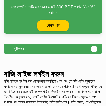
এবং স্পোর্টস বেটিং এর জন্য একটি 300 BDT প্রথম ডিপোজিট
বোনাস
বোনাস পান
সুচিপত্র
বাজি লাইভ লগইন করুন
বাজি লাইভে লগ ইন করা রোমাঞ্চকর ক্যাসিনো গেম এবং স্পোর্টস বেটিং সুযোগের
একটি জগত খুলে দেয়। আপনার বাজি লাইভ লগইন প্রক্রিয়া যতটা সম্ভব নির্বিঘ্ন হয়
তা নিশ্চিত করার জন্য এই ব্যাপক গাইড ডিজাইন করা হয়েছে। আমাদের ধাপে ধাপে
নির্দেশিকা অনুসরণ করে, আপনি গেমিং বিকল্পগুলির আধিক্যে নিরাপদ অ্যাক্সেস পাবেন
যা মজা এবং জয়ের সম্ভাবনা উভয়েরই প্রতিশ্রুতি দেয়। বাজি লাইভ, এর বৈচিত্র্যময়