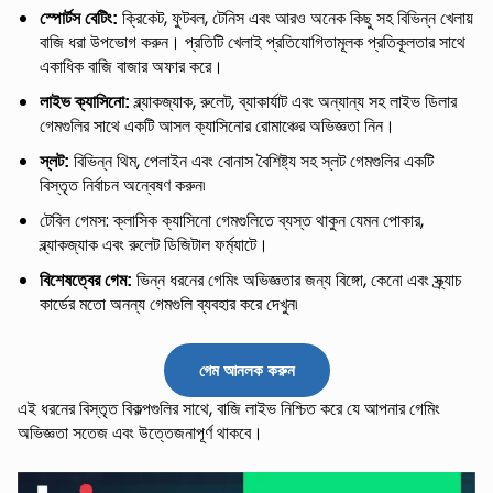
ক্রিকেট, ফুটবল, টেনিস এবং আরও অনেক কিছু সহ বিভিন্ন খেলায়
স্পোর্টস বেটিং:
বাজি ধরা উপভোগ করুন। প্রতিটি খেলাই প্রতিযোগিতামূলক প্রতিকূলতার সাথে
একাধিক বাজি বাজার অফার করে।
ব্ল্যাকজ্যাক, রুলেট, ব্যাকার্যাট এবং অন্যান্য সহ লাইভ ডিলার
লাইভ ক্যাসিনো:
গেমগুলির সাথে একটি আসল ক্যাসিনোর রোমাঞ্চের অভিজ্ঞতা নিন।
বিভিন্ন থিম, পেলাইন এবং বোনাস বৈশিষ্ট্য সহ স্লট গেমগুলির একটি
স্লট:
বিস্তৃত নির্বাচন অন্বেষণ করুন৷
টেবিল গেমস: ক্লাসিক ক্যাসিনো গেমগুলিতে ব্যস্ত থাকুন যেমন পোকার,
ব্ল্যাকজ্যাক এবং রুলেট ডিজিটাল ফর্ম্যাটে।
ভিন্ন ধরনের গেমিং অভিজ্ঞতার জন্য বিঙ্গো, কেনো এবং স্ক্র্যাচ
বিশেষত্বের গেম:
কার্ডের মতো অনন্য গেমগুলি ব্যবহার করে দেখুন৷
গেম আনলক করুন
এই ধরনের বিস্তৃত বিকল্পগুলির সাথে, বাজি লাইভ নিশ্চিত করে যে আপনার গেমিং
অভিজ্ঞতা সতেজ এবং উত্তেজনাপূর্ণ থাকবে।