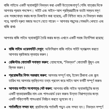
বাজি লাইভে একটি অ্যাকাউন্ট নিবন্ধন করা একটি উত্তেজনাপূর্ণ গেমিং যাত্রার দিকে
আপনার প্রথম পদক্ষেপ। সাইট এবং সাইন-আপ প্রক্রিয়াটিকে যতটা সম্ভব মসৃণ
এবং সহজবোধ্য করার জন্য ডিজাইন করা হয়েছে, এটি নিশ্চিত করে যে নিবন্ধন করার
পরে, আপনি দ্রুত মজার অংশে যেতে পারেন – আপনার পছন্দের গেমগুলি খেলতে এবং
বাজি রাখা৷
আপনার বাজি লাইভ অ্যাকাউন্ট তৈরি করার জন্য এখানে একটি সহজ নির্দেশিকা রয়েছে:
অফিসিয়াল বাজি লাইভ সাইট অ্যাক্সেস করতে
বাজি লাইভ ওয়েবসাইট দেখুন:
আপনার ব্রাউজার ব্যবহার করুন।
হোমপেজে, “নিবন্ধন” বোতামটি খুঁজুন এবং
রেজিস্টার বোতামটি সনাক্ত করুন:
ক্লিক করুন।
আপনার সম্পূর্ণ নাম, ইমেল ঠিকানা এবং জন্ম
প্রয়োজনীয় বিশদ সরবরাহ করুন:
তারিখ সহ আপনার ব্যক্তিগত তথ্য প্রবেশ করে সাইন আপ ফর্মটি সম্পূর্ণ করুন৷
আপনার বাজি লাইভ অ্যাকাউন্টের জন্য
আপনার লগইন শংসাপত্র সেট করুন:
একটি ব্যবহারকারীর নাম এবং পাসওয়ার্ড চয়ন করুন৷ উন্নত নিরাপত্তার জন্য
একটি শক্তিশালী পাসওয়ার্ড নির্বাচন করতে ভুলবেন না।
প্ল্যাটফর্মের শর্তাবলী পড়ুন এবং সম্মত হন। নিবন্ধন সম্পূর্ণ
শর্তাবলীতে সম্মত হন: