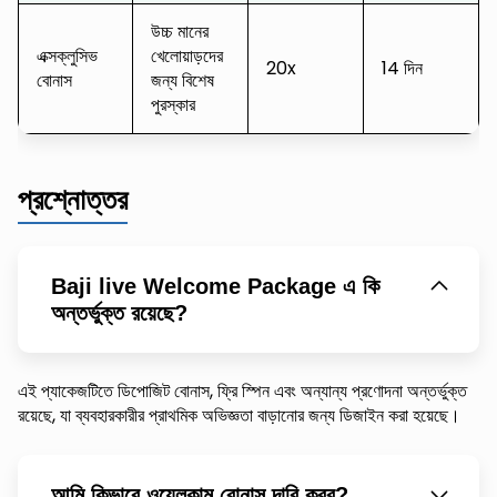
উচ্চ মানের
এক্সক্লুসিভ
খেলোয়াড়দের
20x
14 দিন
বোনাস
জন্য বিশেষ
পুরস্কার
প্রশ্নোত্তর
Baji live Welcome Package এ কি
অন্তর্ভুক্ত রয়েছে?
এই প্যাকেজটিতে ডিপোজিট বোনাস, ফ্রি স্পিন এবং অন্যান্য প্রণোদনা অন্তর্ভুক্ত
রয়েছে, যা ব্যবহারকারীর প্রাথমিক অভিজ্ঞতা বাড়ানোর জন্য ডিজাইন করা হয়েছে।
আমি কিভাবে ওয়েলকাম বোনাস দাবি করব?