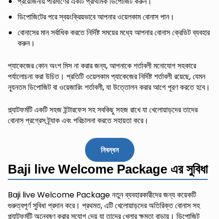
প্রয়োজনীয় পরিমাণের একটি প্রাথমিক ডিপোজিট করুন।
ডিপোজিটের পরে স্বয়ংক্রিয়ভাবে আপনার ওয়েলকাম বোনাস পান।
বোনাসের মান সর্বাধিক করতে নির্দিষ্ট সময়ের মধ্যে আপনার বোনাস ক্রেডিট ব্যবহার
করুন।
প্যাকেজের কোন অংশ মিস না করার জন্য, আপনাকে শর্তাবলী মনোযোগ সহকারে
পর্যালোচনা করা উচিত। প্রতিটি ওয়েলকাম প্যাকেজের নির্দিষ্ট শর্তাবলী রয়েছে, যেমন
ন্যূনতম ডিপোজিট বা ওয়েজারিং শর্তাবলী, যা উত্তোলন করার আগে পূরণ করতে হবে।
প্ল্যাটফর্মটি একটি সহজ ইন্টারফেস সহ সবকিছু সহজ রাখে যা খেলোয়াড়দের তাদের
বোনাস প্রগ্রেস ট্র্যাক এবং পরিচালনা করতে সহায়তা করে।
নিবন্ধন
Baji live Welcome Package এর সুবিধা
Baji live Welcome Package নতুন ব্যবহারকারীদের জন্য কয়েকটি
গুরুত্বপূর্ণ সুবিধা প্রদান করে। প্রথমত, এটি খেলোয়াড়দের অতিরিক্ত বোনাস সহ
প্ল্যাটফর্মটি অন্বেষণ করার সুযোগ দেয় যা তাদের খেলার ক্ষমতা বাড়ায়। ডিপোজিট