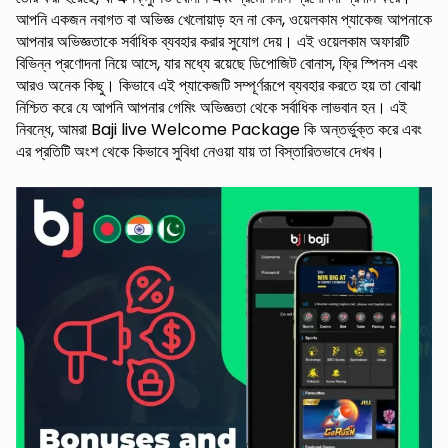
আপনি একজন নবাগত বা অভিজ্ঞ খেলোয়াড় হন না কেন, ওয়েলকাম প্যাকেজ আপনাকে
আপনার অভিজ্ঞতাকে সর্বাধিক ব্যবহার করার সুযোগ দেয়। এই ওয়েলকাম অফারটি
বিভিন্ন প্রণোদনা নিয়ে আসে, যার মধ্যে রয়েছে ডিপোজিট বোনাস, ফ্রি স্পিনস এবং
আরও অনেক কিছু। কিভাবে এই প্যাকেজটি সম্পূর্ণরূপে ব্যবহার করতে হয় তা বোঝা
নিশ্চিত করে যে আপনি আপনার গেমিং অভিজ্ঞতা থেকে সর্বাধিক লাভবান হন। এই
নিবন্ধে, আমরা Baji live Welcome Package কি অন্তর্ভুক্ত করে এবং
এর প্রতিটি অংশ থেকে কিভাবে সুবিধা নেওয়া যায় তা বিস্তারিতভাবে দেখব।