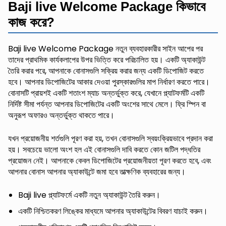
Baji live Welcome Package কিভাবে
কাজ করে?
Baji live Welcome Package নতুন ব্যবহারকারীর সাইন আপের পর
তাদের প্রাথমিক কার্যকলাপের উপর ভিত্তি করে পরিচালিত হয়। একটি অ্যাকাউন্ট
তৈরি করার পরে, আপনাকে বোনাসগুলি সক্রিয় করার জন্য একটি ডিপোজিট করতে
হবে। আপনার ডিপোজিটের আকার দেওয়া পুরস্কারগুলির মাপ নির্ধারণ করতে পারে।
বোনাসটি প্রায়শই একটি শতাংশ ম্যাচ অন্তর্ভুক্ত করে, যেখানে প্ল্যাটফর্মটি একটি
নির্দিষ্ট সীমা পর্যন্ত আপনার ডিপোজিটের একটি অংশের সাথে মেলে। ফ্রি স্পিন বা
অনুরূপ অফারও অন্তর্ভুক্ত থাকতে পারে।
যখন প্রয়োজনীয় শর্তগুলি পূরণ করা হয়, তখন বোনাসগুলি স্বয়ংক্রিয়ভাবে প্রদান করা
হয়। সবচেয়ে ভালো অংশ হল এই বোনাসগুলি দাবি করতে কোন জটিল পদ্ধতির
প্রয়োজন নেই। আপনাকে কেবল ডিপোজিটের প্রয়োজনীয়তা পূরণ করতে হবে, এবং
আপনার বোনাস আপনার অ্যাকাউন্টে জমা হবে তাত্ক্ষণিক ব্যবহারের জন্য।
Baji live প্ল্যাটফর্মে একটি নতুন অ্যাকাউন্ট তৈরি করুন।
একটি নিশ্চিতকরণ লিঙ্কের মাধ্যমে আপনার অ্যাকাউন্টের বিবরণ যাচাই করুন।