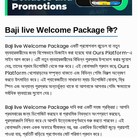
Baji live Welcome Package কি?
Baji live Welcome Package একটি প্রমোশনাল বান্ডেল যা নতুন
ব্যবহারকারীদের জন্য বিশেষভাবে ডিজাইন করা হয়েছে যারা Ours Platform-এ
সাইন আপ করেন। এটি নতুন ব্যবহারকারীদের বিভিন্ন পুরস্কার উপভোগ করার সুযোগ
দেয়, তাদের প্রথম ডিপোজিট থেকে শুরু করে। এই বোনাসগুলি প্রদান করে, Ours
Platform খেলোয়াড়দের সম্পৃক্ত থাকতে এবং বিভিন্ন গেমিং বিকল্প অন্বেষণ
করতে উৎসাহিত করে। এই প্যাকেজটিতে সাধারণত ম্যাচ ডিপোজিট বোনাস, ফ্রি
স্পিন এবং অন্যান্য পুরস্কার অন্তর্ভুক্ত থাকে যা আপনাকে আপনার গেমিং ক্ষমতাকে
সর্বাধিক ব্যবহারের সুযোগ দেয়।
Baji live Welcome Package দাবি করা একটি সহজ প্রক্রিয়া। আপনি
প্রথমবারের জন্য ডিপোজিট করছেন বা প্রাথমিক নিবন্ধনে অংশগ্রহণ করছেন,
পুরস্কারগুলি নিশ্চিত করে যে আপনি উত্তেজনাপূর্ণভাবে শুরু করতে পারবেন। এই
বোনাসগুলি কেবল একক অফারে সীমাবদ্ধ নয়, বরং একাধিক ডিপোজিট জুড়ে প্রায়শই
পাওয়া যায়, প্রতিটি বাড়িয়ে প্রণোদনার মোট পরিমাণ প্রদান করে।