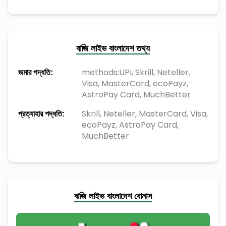
বাজি লাইভ বাংলাদেশ তথ্য
methods:UPI, Skrill, Neteller,
জমার পদ্ধতি:
Visa, MasterCard, ecoPayz,
AstroPay Card, MuchBetter
Skrill, Neteller, MasterCard, Visa,
প্রত্যাহার পদ্ধতি:
ecoPayz, AstroPay Card,
MuchBetter
বাজি লাইভ বাংলাদেশ বোনাস