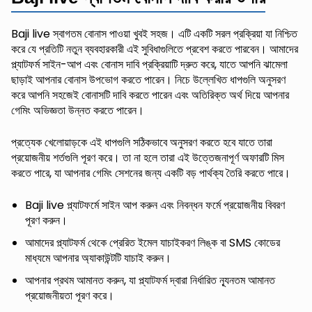
Baji live স্বাগতম বোনাস পাওয়া খুবই সহজ। এটি একটি সরল প্রক্রিয়া যা নিশ্চিত
করে যে প্রতিটি নতুন ব্যবহারকারী এই সুবিধাগুলিতে প্রবেশ করতে পারবেন। আমাদের
প্ল্যাটফর্ম সাইন-আপ এবং বোনাস দাবি প্রক্রিয়াটি দ্রুত করে, যাতে আপনি ঝামেলা
ছাড়াই আপনার বোনাস উপভোগ করতে পারেন। নিচে উল্লেখিত ধাপগুলি অনুসরণ
করে আপনি সহজেই বোনাসটি দাবি করতে পারেন এবং অতিরিক্ত অর্থ দিয়ে আপনার
গেমিং অভিজ্ঞতা উন্নত করতে পারেন।
প্রত্যেক খেলোয়াড়কে এই ধাপগুলি সঠিকভাবে অনুসরণ করতে হবে যাতে তারা
প্রয়োজনীয় শর্তগুলি পূরণ করে। তা না হলে তারা এই উত্তেজনাপূর্ণ অফারটি মিস
করতে পারে, যা আপনার গেমিং সেশনের জন্য একটি বড় পার্থক্য তৈরি করতে পারে।
Baji live প্ল্যাটফর্মে সাইন আপ করুন এবং নিবন্ধন ফর্মে প্রয়োজনীয় বিবরণ
পূরণ করুন।
আমাদের প্ল্যাটফর্ম থেকে প্রেরিত ইমেল যাচাইকরণ লিঙ্ক বা SMS কোডের
মাধ্যমে আপনার অ্যাকাউন্টটি যাচাই করুন।
আপনার প্রথম আমানত করুন, যা প্ল্যাটফর্ম দ্বারা নির্ধারিত ন্যূনতম আমানত
প্রয়োজনীয়তা পূরণ করে।