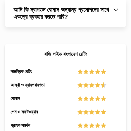
আমি কি স্বাগতম বোনাস অন্যান্য প্রমোশনের সাথে
একত্রে ব্যবহার করতে পারি?
বাজি লাইভ বাংলাদেশ রেটিং
সামগ্রিক রেটিং
আস্থা ও ন্যায়পরায়ণতা
বোনাস
গেম ও সফটওয়্যার
গ্রাহক সমর্থন