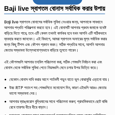
Baji live স্বাগতম বোনাস সর্বাধিক করার উপায়
Baji live স্বাগতম বোনাসের সর্বাধিক সুবিধা নেওয়ার জন্য, আপনাকে সাবধানে
আপনার পদ্ধতি পরিকল্পনা করতে হবে। এই বোনাসটি আপনার প্রথম জমাকে যথেষ্ট
বাড়িয়ে দিতে পারে, তবে এটি কেবল তখনই কার্যকর হবে যখন আপনি এটি সঠিকভাবে
ব্যবহার করতে জানবেন। এই বিভাগে, আমরা স্বাগতম অফারের মূল্য সর্বাধিক করার
জন্য কিছু টিপস এবং কৌশল প্রদান করব। সঠিক পদ্ধতির সাথে, আপনি আপনার
জেতার সম্ভাবনা উল্লেখযোগ্যভাবে বাড়িয়ে তুলতে পারেন।
এই কৌশলগুলি আপনার তহবিল পরিচালনা করা, সঠিক গেমগুলি নির্বাচন করা এবং
বোনাস থেকে সর্বাধিক সুবিধা পেতে নিয়মগুলি মেনে চলার উপর ভিত্তি করে।
যেকোন বোনাস দাবি করার আগে শর্তাবলী পড়ুন যাতে ভুল বোঝাবুঝি এড়ানো যায়।
উচ্চ RTP শতাংশ সহ গেমগুলিতে মনোযোগ দিন, কারণ এইগুলি আরও জেতার
ভালো সম্ভাবনা দেয়।
আপনার ব্যাঙ্করোল বুদ্ধিমানের সাথে পরিচালনা করুন; প্রাথমিকভাবে ছোট বাজি
রেখে তারপর ধীরে ধীরে বাড়ান।