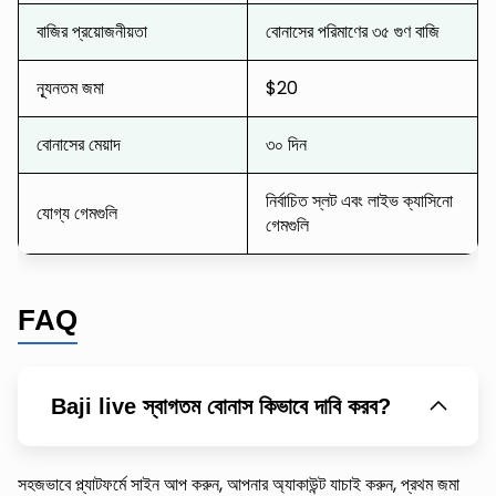
বাজির প্রয়োজনীয়তা
বোনাসের পরিমাণের ৩৫ গুণ বাজি
ন্যূনতম জমা
$20
বোনাসের মেয়াদ
৩০ দিন
নির্বাচিত স্লট এবং লাইভ ক্যাসিনো
যোগ্য গেমগুলি
গেমগুলি
FAQ
Baji live স্বাগতম বোনাস কিভাবে দাবি করব?
সহজভাবে প্ল্যাটফর্মে সাইন আপ করুন, আপনার অ্যাকাউন্ট যাচাই করুন, প্রথম জমা