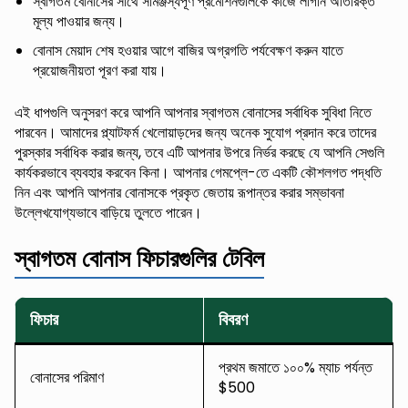
স্বাগতম বোনাসের সাথে সামঞ্জস্যপূর্ণ প্রমোশনগুলিকে কাজে লাগান অতিরিক্ত
মূল্য পাওয়ার জন্য।
বোনাস মেয়াদ শেষ হওয়ার আগে বাজির অগ্রগতি পর্যবেক্ষণ করুন যাতে
প্রয়োজনীয়তা পূরণ করা যায়।
এই ধাপগুলি অনুসরণ করে আপনি আপনার স্বাগতম বোনাসের সর্বাধিক সুবিধা নিতে
পারবেন। আমাদের প্ল্যাটফর্ম খেলোয়াড়দের জন্য অনেক সুযোগ প্রদান করে তাদের
পুরস্কার সর্বাধিক করার জন্য, তবে এটি আপনার উপরে নির্ভর করছে যে আপনি সেগুলি
কার্যকরভাবে ব্যবহার করবেন কিনা। আপনার গেমপ্লে-তে একটি কৌশলগত পদ্ধতি
নিন এবং আপনি আপনার বোনাসকে প্রকৃত জেতায় রূপান্তর করার সম্ভাবনা
উল্লেখযোগ্যভাবে বাড়িয়ে তুলতে পারেন।
স্বাগতম বোনাস ফিচারগুলির টেবিল
ফিচার
বিবরণ
প্রথম জমাতে ১০০% ম্যাচ পর্যন্ত
বোনাসের পরিমাণ
$500