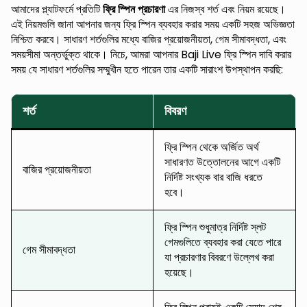
আমাদের প্ল্যাটফর্মে প্রতিটি
এর নিজস্ব শর্ত এবং নিয়ম রয়েছে।
ফ্রি স্পিন প্রচারণা
এই নিয়মগুলি জানা আপনার জন্য ফ্রি স্পিন ব্যবহার করার সময় একটি সহজ অভিজ্ঞতা
নিশ্চিত করবে। সাধারণ শর্তগুলির মধ্যে বাজির প্রয়োজনীয়তা, গেম সীমাবদ্ধতা, এবং
সময়সীমা অন্তর্ভুক্ত থাকে। নিচে, আমরা আপনার Baji Live ফ্রি স্পিন দাবি করার
সময় যে সাধারণ শর্তগুলির সম্মুখীন হতে পারেন তার একটি সারাংশ উপস্থাপন করছি:
শর্ত
বিবরণ
ফ্রি স্পিন থেকে অর্জিত অর্থ
সাধারণত উত্তোলনের আগে একটি
বাজির প্রয়োজনীয়তা
নির্দিষ্ট সংখ্যক বার বাজি ধরতে
হবে।
ফ্রি স্পিন শুধুমাত্র নির্দিষ্ট স্লট
গেমগুলিতে ব্যবহার করা যেতে পারে
গেম সীমাবদ্ধতা
যা প্রচারণার বিবরণে উল্লেখ করা
হয়েছে।