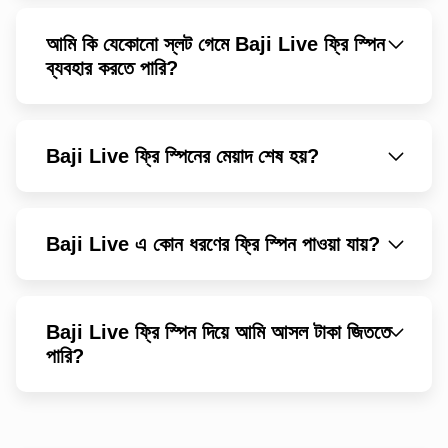
আমি কি যেকোনো স্লট গেমে Baji Live ফ্রি স্পিন
ব্যবহার করতে পারি?
Baji Live ফ্রি স্পিনের মেয়াদ শেষ হয়?
Baji Live এ কোন ধরণের ফ্রি স্পিন পাওয়া যায়?
Baji Live ফ্রি স্পিন দিয়ে আমি আসল টাকা জিততে
পারি?