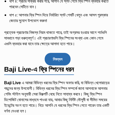
ধাপ ৪: প্রচার সক্রিয় করার পরে, আপনি যে স্লট গেমে ফ্রি স্পিন ব্যবহার করতে
পারবেন সেটিতে যান।
ধাপ ৫: আপনার ফ্রি স্পিন দিয়ে নির্ধারিত স্লট গেমটি খেলুন এবং আসল পুরস্কার
জেতার সুযোগ উপভোগ করুন!
প্রত্যেক প্রচারণার নিজস্ব নিয়ম থাকতে পারে, তাই অগ্রসর হওয়ার আগে শর্তগুলি
সাবধানে পড়া গুরুত্বপূর্ণ। এই প্রচারণাগুলি ফ্রি স্পিনের সংখ্যা এবং কোন গেমে
এগুলি ব্যবহার করা যাবে তার ক্ষেত্রে আলাদা হতে পারে।
নিবন্ধন
Baji Live-এ ফ্রি স্পিনের ধরন
এ আমরা বিভিন্ন ধরনের ফ্রি স্পিন অফার করি, যা বিভিন্ন খেলোয়াড়ের
Baji Live
পছন্দের জন্য উপযোগী। বিভিন্ন ধরনের ফ্রি স্পিন সম্পর্কে জানা আপনাকে আপনার
গেমিং স্টাইল অনুযায়ী সেরা বিকল্পটি বেছে নিতে সাহায্য করবে। কিছু ফ্রি স্পিন
ডিপোজিট বোনাসের মাধ্যমে পাওয়া যায়, আবার কিছু নির্দিষ্ট মৌসুমী বা সীমিত সময়ের
ইভেন্টের অংশ হতে পারে। নিচে আপনি যে ধরনের ফ্রি স্পিন পেতে পারেন তার একটি
বর্ণনা দেওয়া হল।