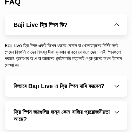
FAQ
Baji Live ফ্রি স্পিন কি?
Baji Live ফ্রি স্পিন একটি বিশেষ ধরনের বোনাস যা খেলোয়াড়দের নির্দিষ্ট স্লট
গেমের রিলগুলি তাদের নিজস্ব টাকা ব্যবহার না করে ঘোরাতে দেয়। এই স্পিনগুলো
প্রায়ই প্রচারণার অংশ বা আমাদের প্ল্যাটফর্মের লয়্যালটি প্রোগ্রামের অংশ হিসেবে
দেওয়া হয়।
কিভাবে Baji Live এ ফ্রি স্পিন দাবি করবেন?
ফ্রি স্পিন জয়গুলির জন্য কোন বাজির প্রয়োজনীয়তা
আছে?