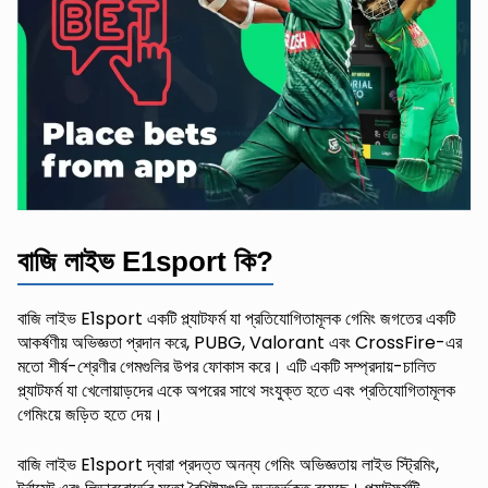
বাজি লাইভ E1sport কি?
বাজি লাইভ E1sport একটি প্ল্যাটফর্ম যা প্রতিযোগিতামূলক গেমিং জগতের একটি
আকর্ষণীয় অভিজ্ঞতা প্রদান করে, PUBG, Valorant এবং CrossFire-এর
মতো শীর্ষ-শ্রেণীর গেমগুলির উপর ফোকাস করে। এটি একটি সম্প্রদায়-চালিত
প্ল্যাটফর্ম যা খেলোয়াড়দের একে অপরের সাথে সংযুক্ত হতে এবং প্রতিযোগিতামূলক
গেমিংয়ে জড়িত হতে দেয়।
বাজি লাইভ E1sport দ্বারা প্রদত্ত অনন্য গেমিং অভিজ্ঞতায় লাইভ স্ট্রিমিং,