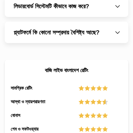
লিডারবোর্ড সিস্টেমটি কীভাবে কাজ করে?
প্ল্যাটফর্মে কি কোনো সম্প্রদায় বৈশিষ্ট্য আছে?
বাজি লাইভ বাংলাদেশ রেটিং
সামগ্রিক রেটিং
আস্থা ও ন্যায়পরায়ণতা
বোনাস
গেম ও সফটওয়্যার